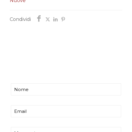
Nuove
Condividi
Chiedi informazioni
Ti risponderemo entro poco tempo