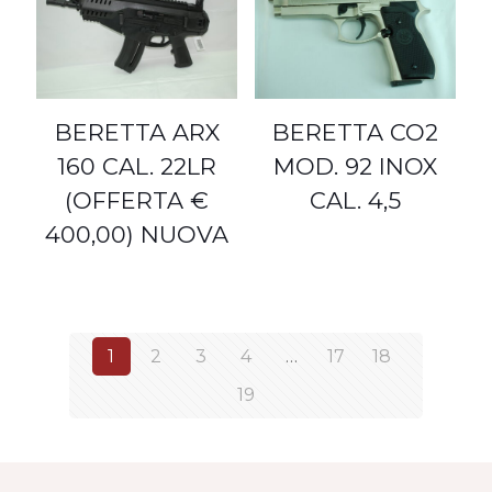
BERETTA ARX
BERETTA CO2
160 CAL. 22LR
MOD. 92 INOX
(OFFERTA €
CAL. 4,5
400,00) NUOVA
1
2
3
4
…
17
18
19