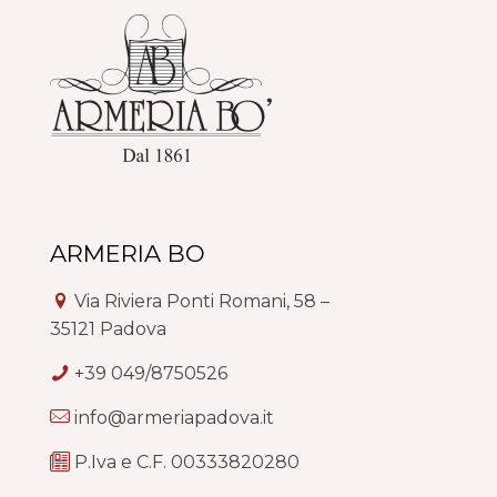
ARMERIA BO
Via Riviera Ponti Romani, 58 –
35121 Padova
+39 049/8750526
info@armeriapadova.it
P.Iva e C.F. 00333820280