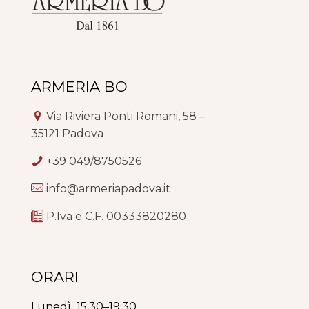
ARMERIA BO
Via Riviera Ponti Romani, 58 –
35121 Padova
+39 049/8750526
info@armeriapadova.it
P.Iva e C.F. 00333820280
ORARI
Lunedì 15:30–19:30