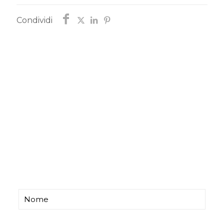
Condividi
Chiedi informazioni
Ti risponderemo entro poco tempo