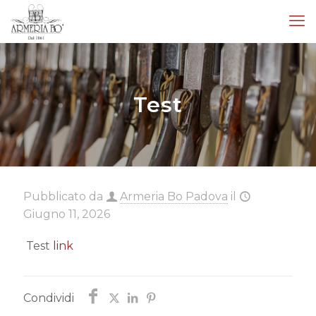
Test
Pubblicato da
Armeria Bo Padova
il
Giugno 11, 2026
Test
link
Condividi