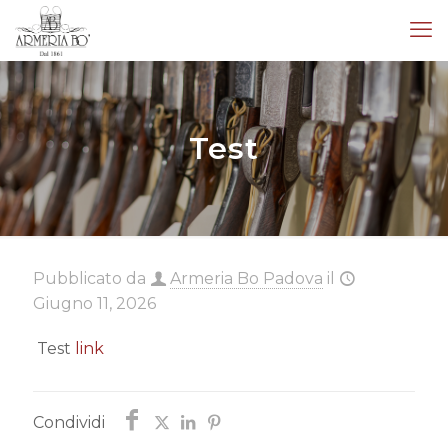
Test
Pubblicato da
Armeria Bo Padova
il
Giugno 11, 2026
Test
link
Condividi