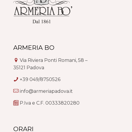
ARMERIA BO
Via Riviera Ponti Romani, 58 –
35121 Padova
+39 049/8750526
info@armeriapadova.it
P.Iva e C.F. 00333820280
ORARI