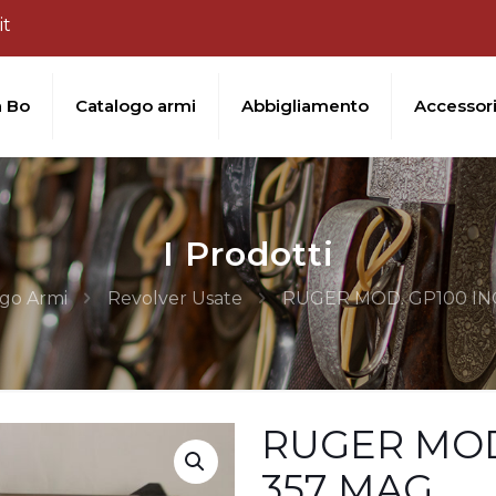
it
a Bo
Catalogo armi
Abbigliamento
Accessor
I Prodotti
go Armi
Revolver Usate
RUGER MOD. GP100 INO
RUGER MOD.
357 MAG.