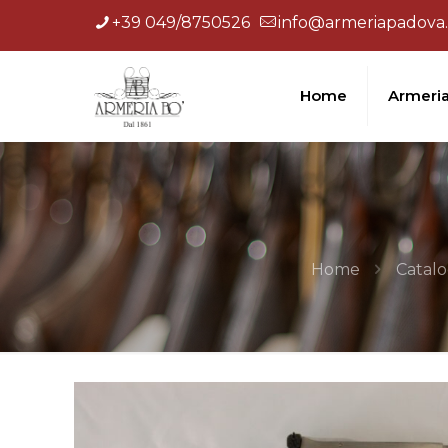
+39 049/8750526
info@armeriapadova.
Home
Armeri
Home
Catalo