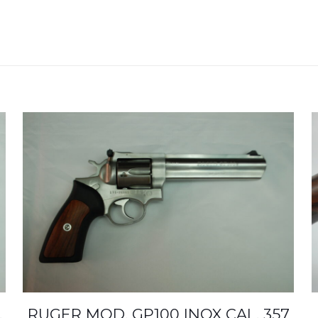
.
RUGER MOD. GP100 INOX CAL. 357