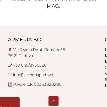
MAG.
ARMERIA BO
Via Riviera Ponti Romani, 58 –
L
35121 Padova
M
M
+39 049/8750526
G
V
info@armeriapadova.it
S
P.Iva e C.F. 00333820280