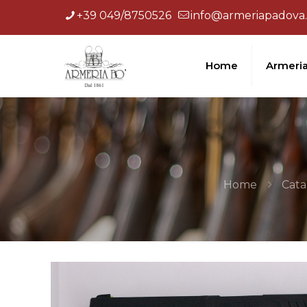
+39 049/8750526
info@armeriapadova.
Home
Armeri
Home
Cata