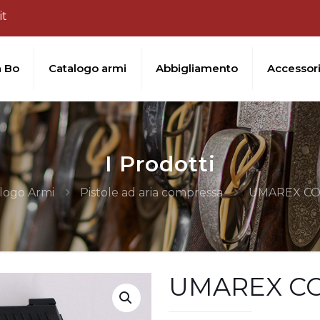
it
a Bo
Catalogo armi
Abbigliamento
Accessor
I Prodotti
logo Armi
Pistole ad aria compressa
UMAREX CO
UMAREX CO