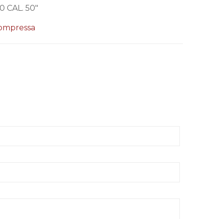
 CAL. 50″
compressa
oni
oco tempo