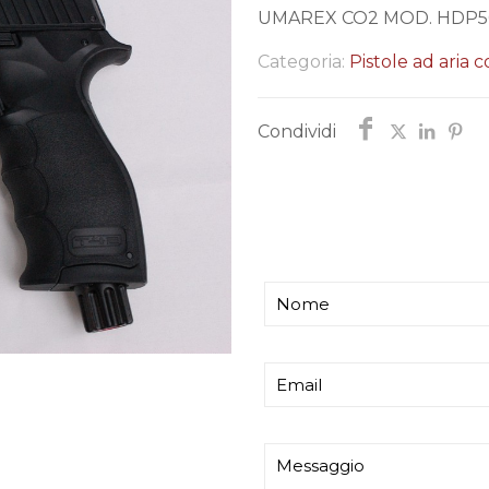
UMAREX CO2 MOD. HDP50
Categoria:
Pistole ad aria 
Condividi
Chiedi informazi
Ti risponderemo entro p