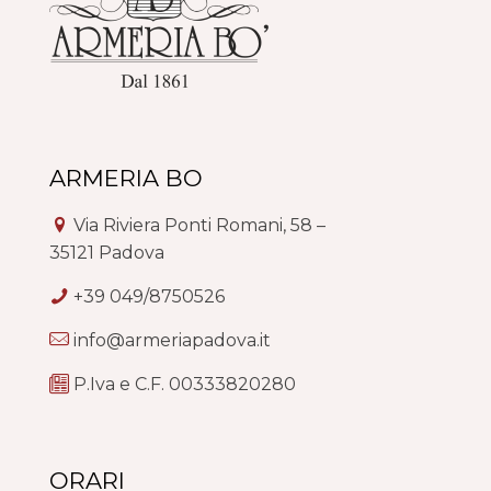
ARMERIA BO
Via Riviera Ponti Romani, 58 –
35121 Padova
+39 049/8750526
info@armeriapadova.it
P.Iva e C.F. 00333820280
ORARI