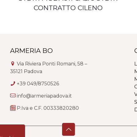
CONTRATTO CILENO
ARMERIA BO
Via Riviera Ponti Romani, 58 –
L
35121 Padova
M
M
+39 049/8750526
G
V
info@armeriapadova.it
S
P.Iva e C.F. 00333820280