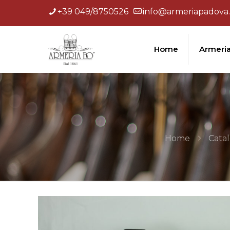
+39 049/8750526
info@armeriapadova.
Home
Armeri
Home
Cata