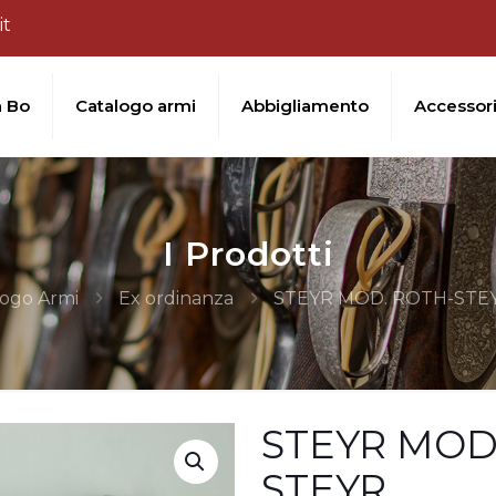
it
a Bo
Catalogo armi
Abbigliamento
Accessor
I Prodotti
logo Armi
Ex ordinanza
STEYR MOD. ROTH-STEY
STEYR MOD.
STEYR