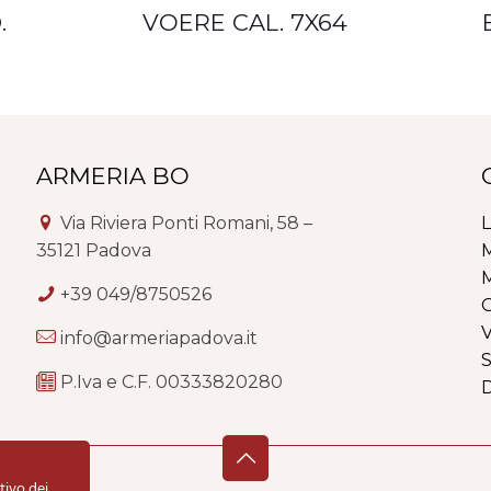
.
VOERE CAL. 7X64
ARMERIA BO
Via Riviera Ponti Romani, 58 –
L
35121 Padova
M
M
+39 049/8750526
G
V
info@armeriapadova.it
S
P.Iva e C.F. 00333820280
tivo dei