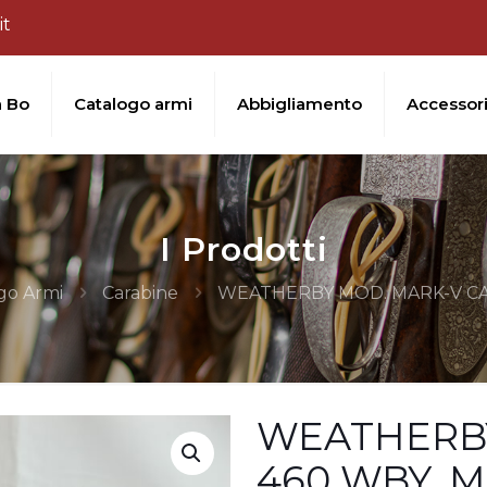
it
a Bo
Catalogo armi
Abbigliamento
Accessor
I Prodotti
go Armi
Carabine
WEATHERBY MOD. MARK-V CAL
WEATHERBY
460 WBY. M