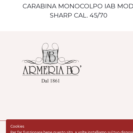
CARABINA MONOCOLPO IAB MOD
SHARP CAL. 45/70
Cookies
Per far funzionare bene questo sito, a volte installiamo sul tuo disposi