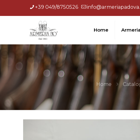
+39 049/8750526
info@armeriapadova.
Home
Armeri
Home
Catalo