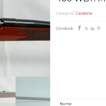
Categoria:
Carabine
Condividi
Chiedi informazi
Ti risponderemo entro p