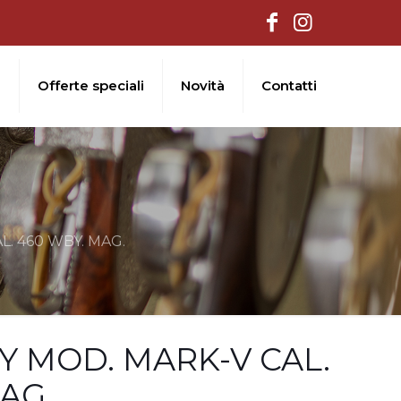
i
Offerte speciali
Novità
Contatti
. 460 WBY. MAG.
 MOD. MARK-V CAL.
AG.