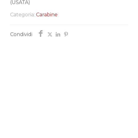
(USATA)
Categoria:
Carabine
Condividi
Chiedi informazioni
Ti risponderemo entro poco tempo