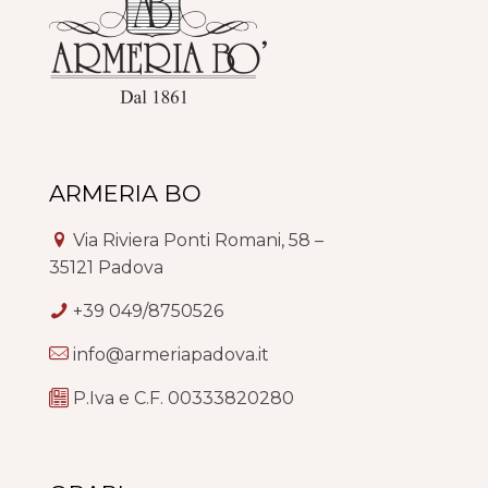
ARMERIA BO
Via Riviera Ponti Romani, 58 –
35121 Padova
+39 049/8750526
info@armeriapadova.it
P.Iva e C.F. 00333820280