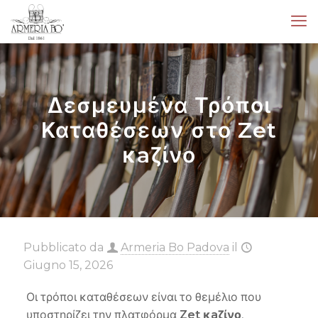
Δεσμευμένα Τρόποι
Καταθέσεων στο Zet
κaζίνο
Pubblicato da
Armeria Bo Padova
il
Giugno 15, 2026
Οι τρόποι καταθέσεων είναι το θεμέλιο που
υποστηρίζει την πλατφόρμα
Zet κaζίνο
,