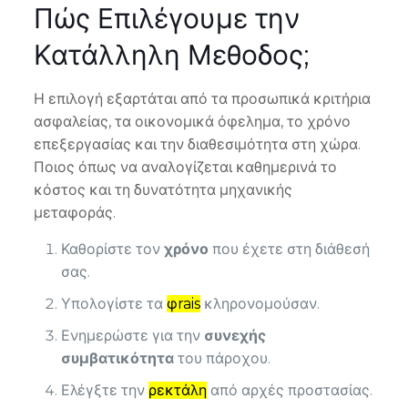
Πώς Επιλέγουμε την
Κατάλληλη Μεθοδος;
Η επιλογή εξαρτάται από τα προσωπικά κριτήρια
ασφαλείας, τα οικονομικά όφελημα, το χρόνο
επεξεργασίας και την διαθεσιμότητα στη χώρα.
Ποιος όπως να αναλογίζεται καθημερινά το
κόστος και τη δυνατότητα μηχανικής
μεταφοράς.
Καθορίστε τον
χρόνο
που έχετε στη διάθεσή
σας.
Υπολογίστε τα
φrais
κληρονομούσαν.
Ενημερώστε για την
συνεχής
συμβατικότητα
του πάροχου.
Ελέγξτε την
ρεκτάλη
από αρχές προστασίας.