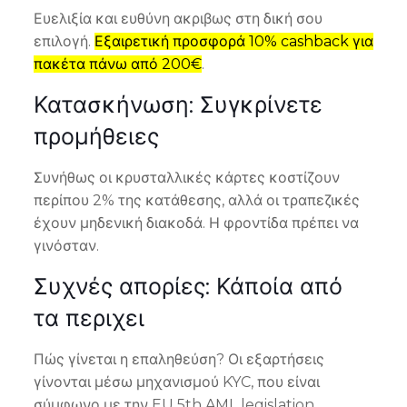
Ευελιξία και ευθύνη ακριβως στη δική σου
επιλογή.
Εξαιρετική προσφορά 10% cashback για
πακέτα πάνω από 200€
.
Κατασκήνωση: Συγκρίνετε
προμήθειες
Συνήθως οι κρυσταλλικές κάρτες κοστίζουν
περίπου 2% της κατάθεσης, αλλά οι τραπεζικές
έχουν μηδενική διακοδά. Η φροντίδα πρέπει να
γινόσταν.
Συχνές απορίες: Κάποία από
τα περιχει
Πώς γίνεται η επαληθεύση? Οι εξαρτήσεις
γίνονται μέσω μηχανισμού KYC, που είναι
σύμφωνο με την EU 5th AML legislation.