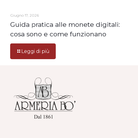
Giugno 17, 2026
Guida pratica alle monete digitali:
cosa sono e come funzionano
Leggi di più