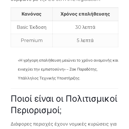
Κανόνας
Χρόνος επαλήθευσης
Basic Έκδοση
30 λεπτά
Premium
5 λεπτά
«Η γρήγορη επαλήθευση μειώνει το χρόνο αναμονής και
ενισχύει την εμπιστοσύνη» – Ζακ Παραδότης,
Υπάλληλος Τεχνικής Υποστήριξης.
Ποιοί είναι οι Πολιτισμικοί
Περιορισμοί;
Διάφορες περιοχές έχουν νομικές κυρώσεις για