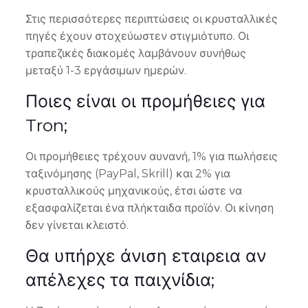
Στις περισσότερες περιπτώσεις οι κρυσταλλικές
πηγές έχουν στοχεύωστεν στιγμιότυπο. Οι
τραπεζικές διακομές λαμβάνουν συνήθως
μεταξύ 1-3 εργάσιμων ημερών.
Ποιες είναι οι προμήθειες για
Tron;
Οι προμήθειες τρέχουν αυνανή, 1% για πωλήσεις
ταξινόμησης (PayPal, Skrill) και 2% για
κρυσταλλικούς μηχανικούς, έτσι ώστε να
εξασφαλίζεται ένα πλήκταιδα προϊόν. Οι κίνηση
δεν γίνεται κλειστό.
Θα υπήρχε άνιση εταιρεια αν
απέλεχες τα παιχνίδια;