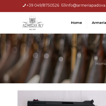
+39 049/8750526
info@armeriapadova.
Home
Armeri
Hom