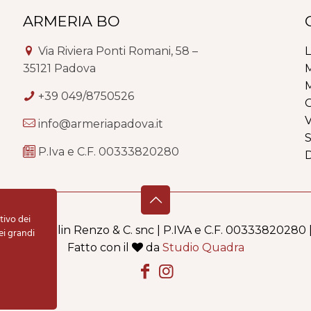
ARMERIA BO
Via Riviera Ponti Romani, 58 –
L
35121 Padova
M
M
+39 049/8750526
G
V
info@armeriapadova.it
S
P.Iva e C.F. 00333820280
tivo dei
i Schiavolin Renzo & C. snc | P.IVA e C.F. 00333820280 
ei grandi
Fatto con il
da
Studio Quadra