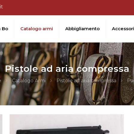
it
a Bo
Catalogo armi
Abbigliamento
Accessor
Pistole ad aria compressa
e
Catalogo Armi
Pistole ad aria compressa
Pa