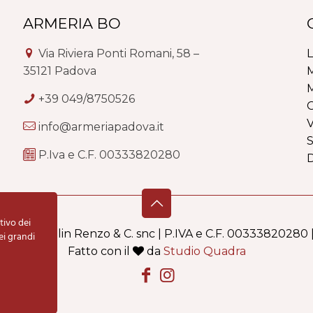
ARMERIA BO
Via Riviera Ponti Romani, 58 –
L
35121 Padova
M
M
+39 049/8750526
G
V
info@armeriapadova.it
S
P.Iva e C.F. 00333820280
tivo dei
i Schiavolin Renzo & C. snc | P.IVA e C.F. 00333820280 
ei grandi
Fatto con il
da
Studio Quadra