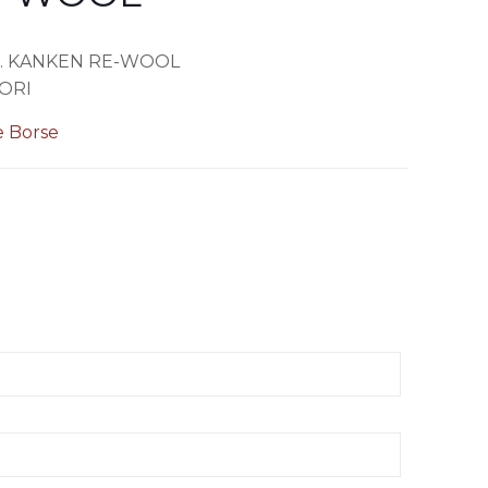
D. KANKEN RE-WOOL
LORI
e Borse
oni
oco tempo