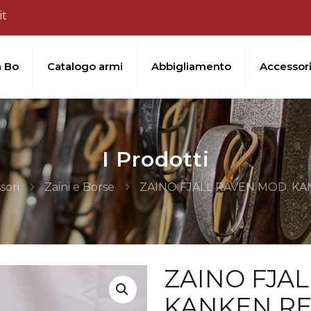
it
a Bo
Catalogo armi
Abbigliamento
Accessor
I Prodotti
sori
Zaini e Borse
ZAINO FJALL RAVEN MOD. K
ZAINO FJA
KANKEN R