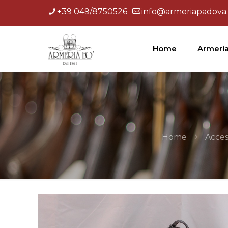
+39 049/8750526
info@armeriapadova.
Home
Armeri
Home
Acces