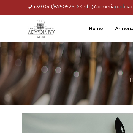
+39 049/8750526
info@armeriapadova.
Home
Armeri