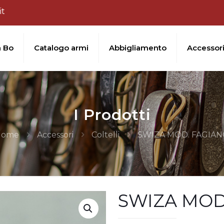
it
a Bo
Catalogo armi
Abbigliamento
Accessor
I Prodotti
Home
Accessori
Coltelli
SWIZA MOD. FAGIA
SWIZA MOD