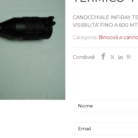
CANOCCHIALE INFIRAY TE
VISIBILITA’ FINO A 600 MT
Categoria:
Binocoli e canno
Condividi
Chiedi informazi
Ti risponderemo entro p