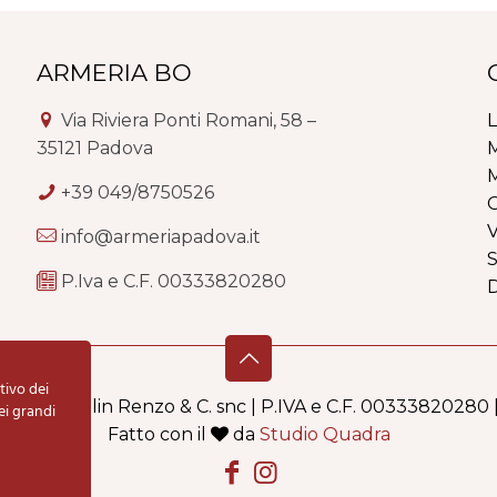
ARMERIA BO
Via Riviera Ponti Romani, 58 –
L
35121 Padova
M
M
+39 049/8750526
G
V
info@armeriapadova.it
S
P.Iva e C.F. 00333820280
tivo dei
i Schiavolin Renzo & C. snc | P.IVA e C.F. 00333820280 
ei grandi
Fatto con il
da
Studio Quadra