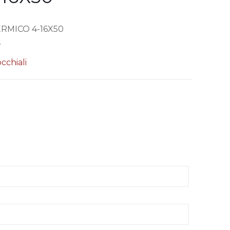
RMICO 4-16X50
.
cchiali
oni
oco tempo