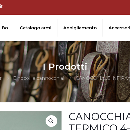
it
a Bo
Catalogo armi
Abbigliamento
Accessor
I Prodotti
ri
Binocoli e cannocchiali
CANOCCHIALE INFIRAY
CANOCCHIA
TERMICO 4-