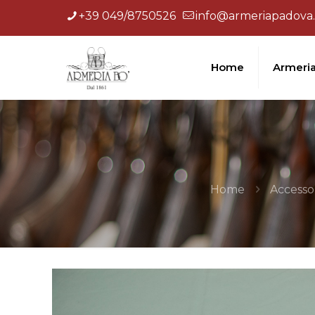
+39 049/8750526
info@armeriapadova.
Home
Armeri
Home
Accesso