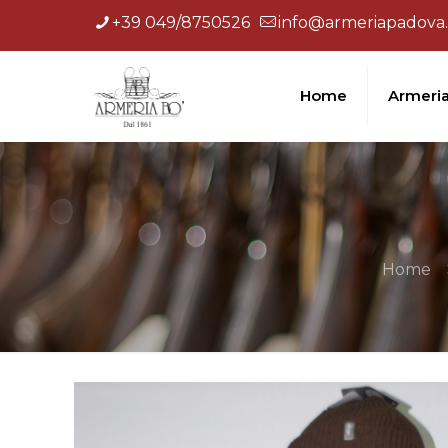
+39 049/8750526
info@armeriapadova.
Home
Armeri
Home