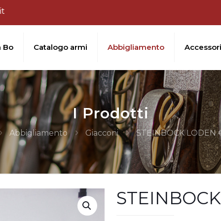
it
a Bo
Catalogo armi
Abbigliamento
Accessor
I Prodotti
Abbigliamento
Giacconi
STEINBOCK LODEN €
STEINBOCK