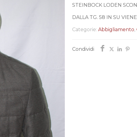
STEINBOCK LODEN SCONT
DALLA TG. 58 IN SU VIE
Categorie:
Abbigliamento
,
Condividi
Chiedi informazi
Ti risponderemo entro p