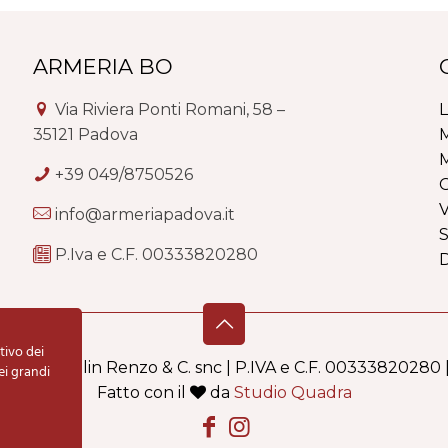
ARMERIA BO
Via Riviera Ponti Romani, 58 –
L
35121 Padova
M
M
+39 049/8750526
G
V
info@armeriapadova.it
S
P.Iva e C.F. 00333820280
tivo dei
i Schiavolin Renzo & C. snc | P.IVA e C.F. 00333820280 
ei grandi
Fatto con il
da
Studio Quadra